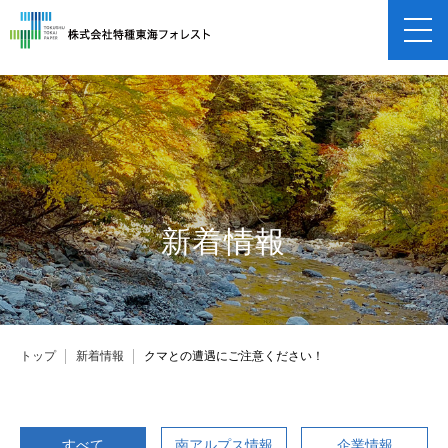
企業情報
企業概要
事業紹介
保険申し込み
新着情報
採用情報
トップ
新着情報
クマとの遭遇にご注意ください！
すべて
南アルプス情報
企業情報