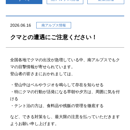
南アルプス情報
2026.06.16
南アルプス情報
クマとの遭遇にご注意ください！
南アルプスの自然
渓流釣り
登山者の皆様へ
交通アクセス
全国各地でクマの出没が急増している中、南アルプスでもク
送迎バス
マの目撃情報が寄せられています。
登山者の皆さまにおかれましては、
・登山中はベルやラジオを鳴らして存在を知らせる
・特にクマの行動が活発になる早朝や夕方は、周囲に気を付
施設予約
ける
・テント泊の方は、食料品や残飯の管理を徹底する
など、できる対策をし、最大限の注意を払っていただきます
よくあるご質問
ようお願い申し上げます。