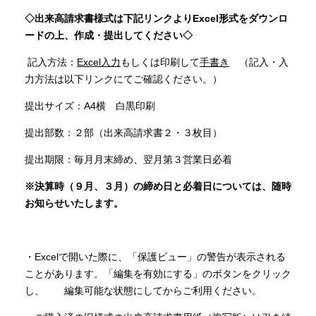
◇出来高請求書様式は下記リンクよりExcel形式をダウンロ
ードの上、作成・提出してください◇
お問い合わせ
記入方法：
Excel入力
もしくは印刷して
手書き
（記入・入
力方法は以下リンクにてご確認ください。）
サイトマップ
サイトポリシー
提出サイズ：A4横 白黒印刷
個人情報保護方針
提出部数：２部（出来高請求書２・３枚目）
提出期限：毎月月末締め、翌月第３営業日必着
※決算時（９月、３月）の締め日と必着日については、随時
お知らせいたします。
・Excelで開いた際に、「保護ビュー」の警告が表示される
ことがあります。「編集を有効にする」のボタンをクリック
し、 編集可能な状態にしてからご利用ください。