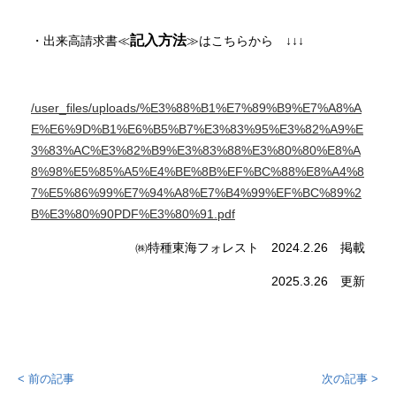
記入方法
・出来高請求書≪
≫はこちらから ↓↓↓
/user_files/uploads/%E3%88%B1%E7%89%B9%E7%A8%A
E%E6%9D%B1%E6%B5%B7%E3%83%95%E3%82%A9%E
3%83%AC%E3%82%B9%E3%83%88%E3%80%80%E8%A
8%98%E5%85%A5%E4%BE%8B%EF%BC%88%E8%A4%8
7%E5%86%99%E7%94%A8%E7%B4%99%EF%BC%89%2
B%E3%80%90PDF%E3%80%91.pdf
㈱特種東海フォレスト 2024.2.26 掲載
2025.3.26 更新
< 前の記事
次の記事 >