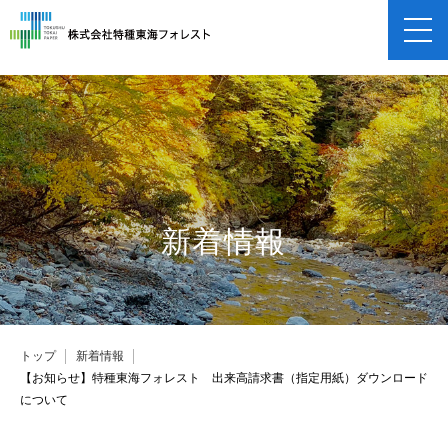
企業情報
企業概要
事業紹介
保険申し込み
新着情報
採用情報
トップ
新着情報
【お知らせ】特種東海フォレスト 出来高請求書（指定用紙）ダウンロード
について