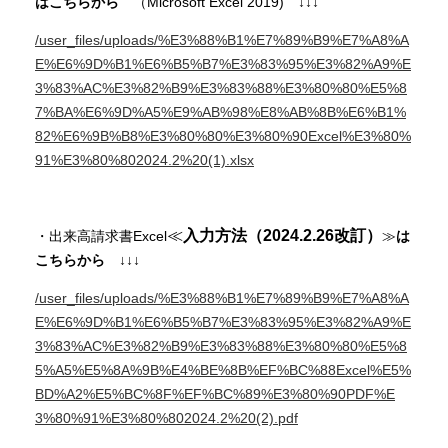
はこちらから
（Microsoft Excel 2019) ↓↓↓
/user_files/uploads/%E3%88%B1%E7%89%B9%E7%A8%A
E%E6%9D%B1%E6%B5%B7%E3%83%95%E3%82%A9%E
3%83%AC%E3%82%B9%E3%83%88%E3%80%80%E5%8
7%BA%E6%9D%A5%E9%AB%98%E8%AB%8B%E6%B1%
82%E6%9B%B8%E3%80%80%E3%80%90Excel%E3%80%
91%E3%80%802024.2%20(1).xlsx
≪
入力方法（2024.2.26改訂）
・出来高請求書Excel
≫
は
こちらから
↓↓↓
/user_files/uploads/%E3%88%B1%E7%89%B9%E7%A8%A
E%E6%9D%B1%E6%B5%B7%E3%83%95%E3%82%A9%E
3%83%AC%E3%82%B9%E3%83%88%E3%80%80%E5%8
5%A5%E5%8A%9B%E4%BE%8B%EF%BC%88Excel%E5%
BD%A2%E5%BC%8F%EF%BC%89%E3%80%90PDF%E
3%80%91%E3%80%802024.2%20(2).pdf