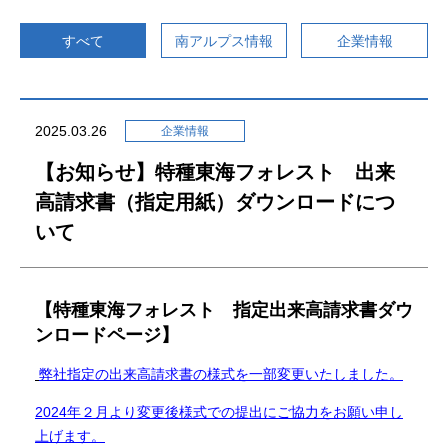
南アルプス情報
すべて
南アルプス情報
企業情報
南アルプスの自然
渓流釣り
2025.03.26
企業情報
【お知らせ】特種東海フォレスト 出来
登山者の皆様へ
交通アクセス
高請求書（指定用紙）ダウンロードにつ
送迎バス
いて
【特種東海フォレスト 指定出来高請求書ダウ
施設予約
ンロードページ】
弊社指定の出来高請求書の様式を一部変更いたしました。
よくあるご質問
2024年２月より変更後様式での提出にご協力をお願い申し
上げます。