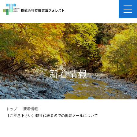
企業情報
企業概要
事業紹介
保険申し込み
新着情報
採用情報
トップ
新着情報
【ご注意下さい】弊社代表者名での偽装メールについて