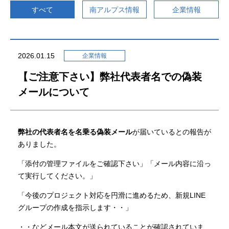
すべて
南アルプス情報
企業情報
南アルプス情報
2026.01.15
企業情報
南アルプスの自然
渓流釣り
【ご注意下さい】弊社代表者名での偽装
登山者の皆様へ
交通アクセス
メールについて
送迎バス
弊社の代表者名を名乗る偽装メール
が届いているとの報告が
ありました。
「添付の管理ファイルをご確認下さい」「メール内容に沿っ
施設予約
て実行してください。」
「今後のプロジェクト対応を円滑に進めるため、新規LINE
グループの作成を指示します・・」
よくあるご質問
・・などメール本文が送られていることが確認されていま